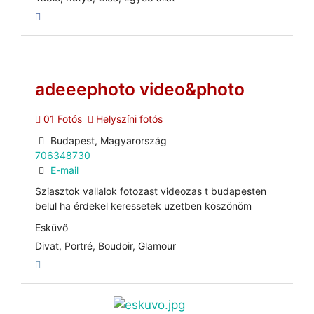
adeeephoto video&photo
01 Fotós
Helyszíni fotós
Budapest, Magyarország
706348730
E-mail
Sziasztok vallalok fotozast videozas t budapesten
belul ha érdekel keressetek uzetben köszönöm
Esküvő
Divat, Portré, Boudoir, Glamour