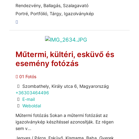
Rendezvény, Ballagás, Szalagavató
Portré, Portfólió, Tárgy, Igazolványkép
Műtermi, kültéri, esküvő és
esemény fotózás
01 Fotós
Szombathely, Király utca 6, Magyarország
+36303464496
E-mail
Weboldal
Műtermi fotózás Sokan a műtermi fotózást az
igazolványkép készítéssel azonosítják. Ez régen
sem v...
Jegyes / Páros, Esküvő, Kismama, Baba, Gyerek,