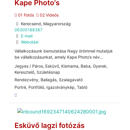
Kape Photo's
01 Fotós
02 Videós
Kerecsend, Magyarország
06305188387
E-mail
Weboldal
Vállalkozásunk bemutatása Nagy örömmel mutatjuk
be vállalkozásunkat, amely Kape Photo’s név...
Jegyes / Páros, Esküvő, Kismama, Baba, Gyerek,
Keresztelő, Születésnap
Rendezvény, Ballagás, Szalagavató
Portré, Portfólió, Igazolványkép, Tabló
Esküvő lagzi fotózás