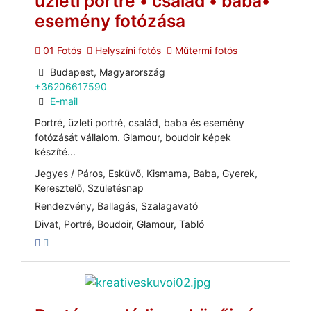
üzleti portré • család • baba•
esemény fotózása
01 Fotós
Helyszíni fotós
Műtermi fotós
Budapest, Magyarország
+36206617590
E-mail
Portré, üzleti portré, család, baba és esemény
fotózását vállalom. Glamour, boudoir képek
készíté...
Jegyes / Páros, Esküvő, Kismama, Baba, Gyerek,
Keresztelő, Születésnap
Rendezvény, Ballagás, Szalagavató
Divat, Portré, Boudoir, Glamour, Tabló