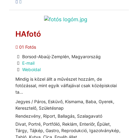
HAfotó
01 Fotós
Borsod-Abaúj-Zemplén, Magyarország
E-mail
Weboldal
Mindig is közel állt a művészet hozzám, de
fotózással, mint egyik válfajával csak középiskolai
ta...
Jegyes / Páros, Esküvő, Kismama, Baba, Gyerek,
Keresztelő, Születésnap
Rendezvény, Riport, Ballagás, Szalagavató
Divat, Portré, Portfólió, Reklám, Enteriőr, Épület,
Tárgy, Tájkép, Gastro, Reprodukció, Igazolványkép,
Tabló, Kutya, Cica, Egyéb állat