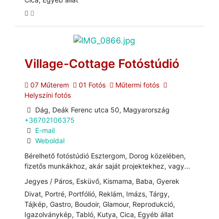
Village-Cottage Fotóstúdió
07 Műterem
01 Fotós
Műtermi fotós
Helyszíni fotós
Dág, Deák Ferenc utca 50, Magyarország
+36702106375
E-mail
Weboldal
Bérelhető fotóstúdió Esztergom, Dorog közelében,
fizetős munkákhoz, akár saját projektekhez, vagy...
Jegyes / Páros, Esküvő, Kismama, Baba, Gyerek
Divat, Portré, Portfólió, Reklám, Imázs, Tárgy,
Tájkép, Gastro, Boudoir, Glamour, Reprodukció,
Igazolványkép, Tabló, Kutya, Cica, Egyéb állat