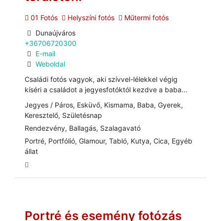
01 Fotós
Helyszíni fotós
Műtermi fotós
Dunaújváros
+36706720300
E-mail
Weboldal
Családi fotós vagyok, aki szívvel-lélekkel végig
kíséri a családot a jegyesfotóktól kezdve a baba...
Jegyes / Páros, Esküvő, Kismama, Baba, Gyerek,
Keresztelő, Születésnap
Rendezvény, Ballagás, Szalagavató
Portré, Portfólió, Glamour, Tabló, Kutya, Cica, Egyéb
állat
Portré és esemény fotózás