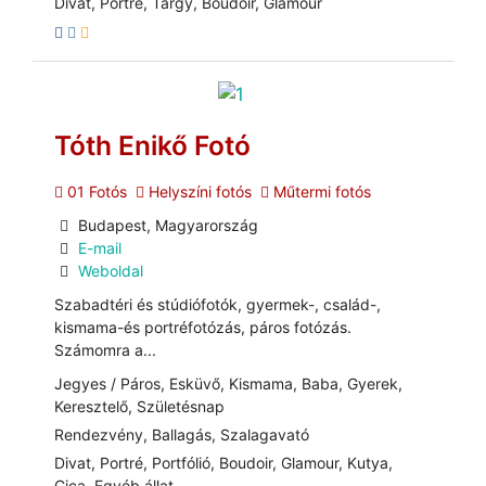
Divat, Portré, Tárgy, Boudoir, Glamour
Tóth Enikő Fotó
01 Fotós
Helyszíni fotós
Műtermi fotós
Budapest, Magyarország
E-mail
Weboldal
Szabadtéri és stúdiófotók, gyermek-, család-,
kismama-és portréfotózás, páros fotózás.
Számomra a...
Jegyes / Páros, Esküvő, Kismama, Baba, Gyerek,
Keresztelő, Születésnap
Rendezvény, Ballagás, Szalagavató
Divat, Portré, Portfólió, Boudoir, Glamour, Kutya,
Cica, Egyéb állat