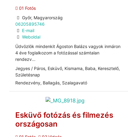
01 Fotós
Győr, Magyarország
06205895746
E-mail
Weboldal
Üdvözlök mindenkit Ágoston Balázs vagyok inmáron
4 éve foglalkozom a fotózással számtalan
rendezv...
Jegyes / Páros, Esküvő, Kismama, Baba, Keresztelő,
Születésnap
Rendezvény, Ballagás, Szalagavató
Esküvő fotózás és filmezés
országosan
01 Fotós
02 Videós