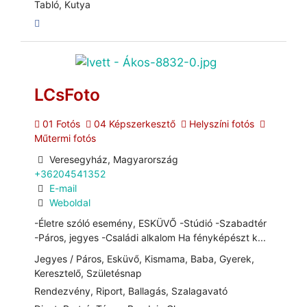
Tabló, Kutya
LCsFoto
01 Fotós
04 Képszerkesztő
Helyszíni fotós
Műtermi fotós
Veresegyház, Magyarország
+36204541352
E-mail
Weboldal
-Életre szóló esemény, ESKÜVŐ -Stúdió -Szabadtér
-Páros, jegyes -Családi alkalom Ha fényképészt k...
Jegyes / Páros, Esküvő, Kismama, Baba, Gyerek,
Keresztelő, Születésnap
Rendezvény, Riport, Ballagás, Szalagavató