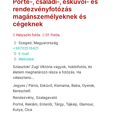
Porté-, családi-, esküvői- és
rendezvényfotózás
magánszemélyeknek és
cégeknek
Helyszíni fotós
01 Fotós
Szeged, Magyarország
+36702516421
E-mail
Weboldal
Sziasztok! Zugi Viktória vagyok, hobbifotós, és
életem meghatározó része a fotózás. Ha
választano...
Jegyes / Páros, Esküvő, Kismama, Baba, Gyerek,
Keresztelő
Rendezvény, Szalagavató
Portré, Reklám, Enteriőr, Tárgy, Tájkép, Glamour,
Kutya, Cica