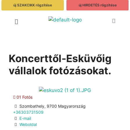
új SZAKCIKK rögzítése
új HIRDETÉS rögzítése
Koncerttől-Esküvőig
vállalok fotózásokat.
01 Fotós
Szombathely, 9700 Magyarország
+36303731509
E-mail
Weboldal