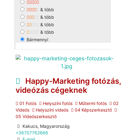
& több
& több
& több
& több
Bármennyi
Happy-Marketing fotózás,
videózás cégeknek
01 Fotós
Helyszíni fotós
Műtermi fotós
02
Videós
Helyszíni videós
04 Képszerkesztő
05 Videószerkesztő
Kakucs, Magyarország
+36707762666
E-mail