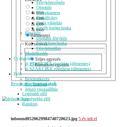
Fényképezőgép
Objektív
& több
Videokamera
Fotóállvány
& több
Fotós világítás
& több
Egyéb fotótechnika
& több
Fénykép
Bármennyi
Digitális fénykép
Fényképtechnika
Kulcsszavak
Fényképstílus
Modellkedés
Új rögzítés
Teljes egyezés
új HIRDETÉS rögzítése (díjmentes)
Bármilyen egyezés
új SZAKCIKK rögzítése (díjmentes)
Fiók
Bejelentkezés
Rendezés:
Szavazatok
Regisztráció
Jelszó visszaállítás
Legújabb elől
Legrégebbi elől
Random
inbound8520629984740720623.jpg
5 év telt el