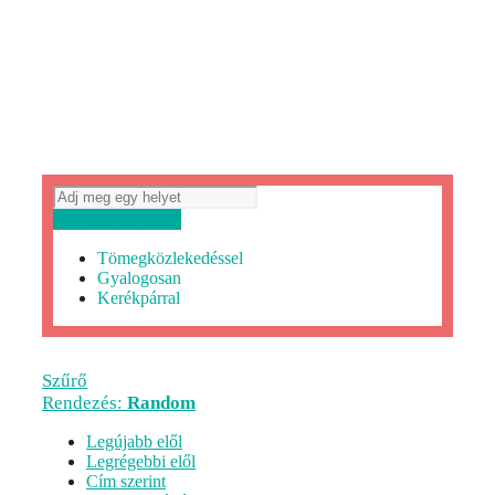
Útvonaltervezés
Tömegközlekedéssel
Gyalogosan
Kerékpárral
Szűrő
Rendezés:
Random
Legújabb elől
Legrégebbi elől
Cím szerint