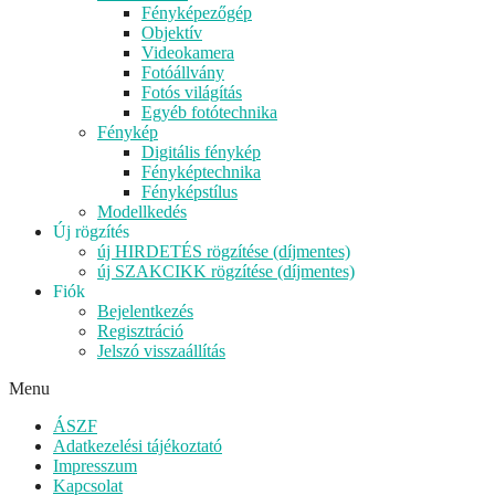
Fényképezőgép
Objektív
Videokamera
Fotóállvány
Fotós világítás
Egyéb fotótechnika
Fénykép
Digitális fénykép
Fényképtechnika
Fényképstílus
Modellkedés
Új rögzítés
új HIRDETÉS rögzítése (díjmentes)
új SZAKCIKK rögzítése (díjmentes)
Fiók
Bejelentkezés
Regisztráció
Jelszó visszaállítás
Menu
ÁSZF
Adatkezelési tájékoztató
Impresszum
Kapcsolat