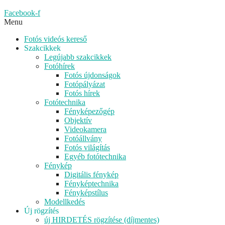
Facebook-f
Menu
Fotós videós kereső
Szakcikkek
Legújabb szakcikkek
Fotóhírek
Fotós újdonságok
Fotópályázat
Fotós hírek
Fotótechnika
Fényképezőgép
Objektív
Videokamera
Fotóállvány
Fotós világítás
Egyéb fotótechnika
Fénykép
Digitális fénykép
Fényképtechnika
Fényképstílus
Modellkedés
Új rögzítés
új HIRDETÉS rögzítése (díjmentes)