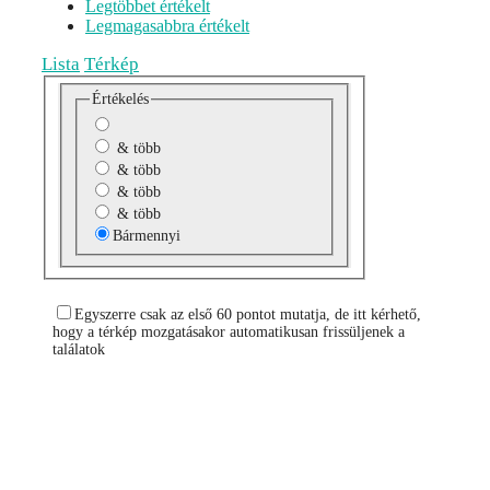
Legtöbbet értékelt
Legmagasabbra értékelt
Lista
Térkép
Értékelés
& több
& több
& több
& több
Bármennyi
Egyszerre csak az első 60 pontot mutatja, de itt kérhető,
hogy a térkép mozgatásakor automatikusan frissüljenek a
találatok