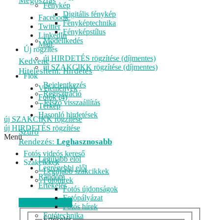
Megosztás
Fénykép
Digitális fénykép
Facebook
Fényképtechnika
Twitter
Fényképstílus
LinkedIn
Modellkedés
Mail
Új rögzítés
új HIRDETÉS rögzítése (díjmentes)
Kedvenc
új SZAKCIKK rögzítése (díjmentes)
Hitelesítem: Hirdetés
Fiók
Bejelentkezés
Vélemények
Regisztráció
Fotók (4)
Jelszó visszaállítás
Térkép
Hasonló hirdetések
új SZAKCIKK rögzítése
új HIRDETÉS rögzítése
Szűrő
Menu
Rendezés:
Leghasznosabb
Fotós videós kereső
Legújabb elől
Szakcikkek
Legrégebbi elől
Legújabb szakcikkek
Random
Fotóhírek
Értékelés
Fotós újdonságok
Fotópályázat
Véleményezem
Fotós hírek
Fotótechnika
Értékelés