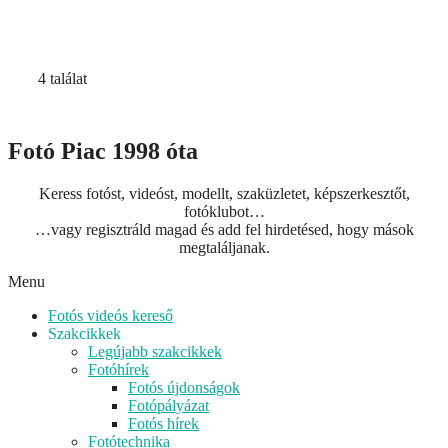
4 találat
Fotó Piac 1998 óta
Keress fotóst, videóst, modellt, szaküzletet, képszerkesztőt,
fotóklubot…
…vagy regisztráld magad és add fel hirdetésed, hogy mások
megtaláljanak.
Menu
Fotós videós kereső
Szakcikkek
Legújabb szakcikkek
Fotóhírek
Fotós újdonságok
Fotópályázat
Fotós hírek
Fotótechnika