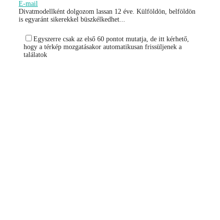
E-mail
Divatmodellként dolgozom lassan 12 éve. Külföldön, belföldön
is egyaránt sikerekkel büszkélkedhet...
Egyszerre csak az első 60 pontot mutatja, de itt kérhető,
hogy a térkép mozgatásakor automatikusan frissüljenek a
találatok