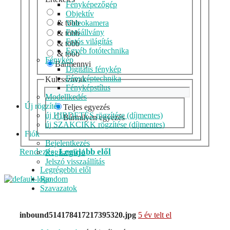
Fényképezőgép
Objektív
& több
Videokamera
Fotóállvány
& több
Fotós világítás
& több
Egyéb fotótechnika
& több
Fénykép
Bármennyi
Digitális fénykép
Fényképtechnika
Kulcsszavak
Fényképstílus
Modellkedés
Új rögzítés
Teljes egyezés
új HIRDETÉS rögzítése (díjmentes)
Bármilyen egyezés
új SZAKCIKK rögzítése (díjmentes)
Fiók
Bejelentkezés
Rendezés:
Legújabb elől
Regisztráció
Jelszó visszaállítás
Legrégebbi elől
Random
Szavazatok
inbound514178417217395320.jpg
5 év telt el