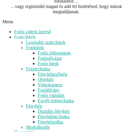
fotóklubot…
…vagy regisztráld magad és add fel hirdetésed, hogy mások
megtaláljanak.
Menu
Fotós videós kereső
Szakcikkek
Legújabb szakcikkek
Fotóhírek
Fotós újdonságok
Fotópályázat
Fotós hírek
Fotótechnika
Fényképezőgép
Objektív
Videokamera
Fotóállvány
Fotós világítás
Egyéb fotótechnika
Fénykép
Digitális fénykép
Fényképtechnika
Fényképstílus
Modellkedés