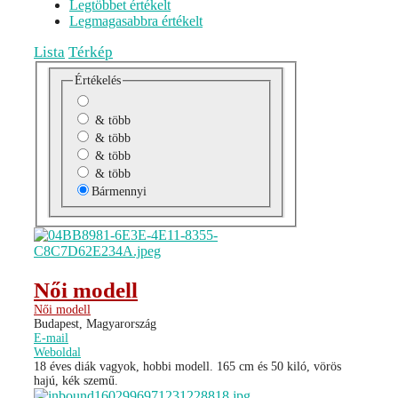
Legtöbbet értékelt
Legmagasabbra értékelt
Lista
Térkép
Értékelés
& több
& több
& több
& több
Bármennyi
Női modell
Női modell
Budapest, Magyarország
E-mail
Weboldal
18 éves diák vagyok, hobbi modell. 165 cm és 50 kiló, vörös
hajú, kék szemű.