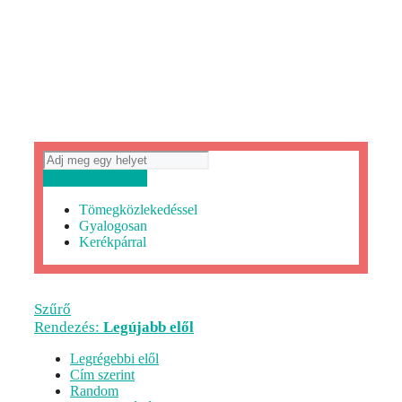
Útvonaltervezés
Tömegközlekedéssel
Gyalogosan
Kerékpárral
Szűrő
Rendezés:
Legújabb elől
Legrégebbi elől
Cím szerint
Random