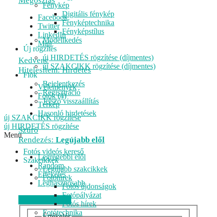
Megosztás
Fénykép
Digitális fénykép
Facebook
Fényképtechnika
Twitter
Fényképstílus
LinkedIn
Modellkedés
Mail
Új rögzítés
új HIRDETÉS rögzítése (díjmentes)
Kedvenc
új SZAKCIKK rögzítése (díjmentes)
Hitelesítem: Hirdetés
Fiók
Bejelentkezés
Vélemények
Regisztráció
Fotók (4)
Jelszó visszaállítás
Térkép
Hasonló hirdetések
új SZAKCIKK rögzítése
új HIRDETÉS rögzítése
Szűrő
Menu
Rendezés:
Legújabb elől
Fotós videós kereső
Legrégebbi elől
Szakcikkek
Random
Legújabb szakcikkek
Értékelés
Fotóhírek
Leghasznosabb
Fotós újdonságok
Fotópályázat
Véleményezem
Fotós hírek
Fotótechnika
Értékelés