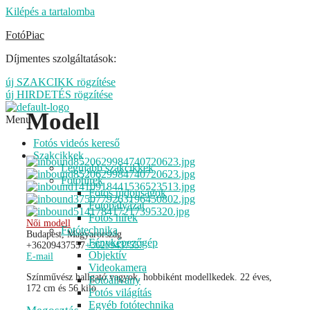
Kilépés a tartalomba
FotóPiac
Díjmentes szolgáltatások:
új SZAKCIKK rögzítése
új HIRDETÉS rögzítése
Modell
Menu
Fotós videós kereső
Szakcikkek
Legújabb szakcikkek
Fotóhírek
Fotós újdonságok
Fotópályázat
Fotós hírek
Női modell
Fotótechnika
Budapest, Magyarország
Fényképezőgép
+36209437557
+36209437557
Objektív
E-mail
Videokamera
Színművész hallgató vagyok, hobbiként modellkedek. 22 éves,
Fotóállvány
172 cm és 56 kiló.
Fotós világítás
Egyéb fotótechnika