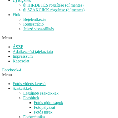
Új rögzítés
új HIRDETÉS rögzítése (díjmentes)
új SZAKCIKK rögzítése (díjmentes)
Fiók
Bejelentkezés
Regisztráció
Jelszó visszaállítás
Menu
ÁSZF
Adatkezelési tájékoztató
Impresszum
Kapcsolat
Facebook-f
Menu
Fotós videós kereső
Szakcikkek
Legújabb szakcikkek
Fotóhírek
Fotós újdonságok
Fotópályázat
Fotós hírek
Fotótechnika