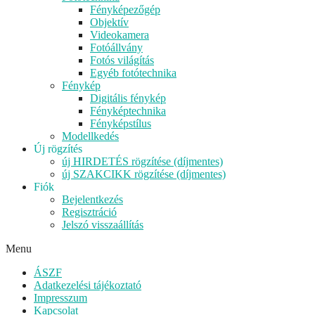
Fényképezőgép
Objektív
Videokamera
Fotóállvány
Fotós világítás
Egyéb fotótechnika
Fénykép
Digitális fénykép
Fényképtechnika
Fényképstílus
Modellkedés
Új rögzítés
új HIRDETÉS rögzítése (díjmentes)
új SZAKCIKK rögzítése (díjmentes)
Fiók
Bejelentkezés
Regisztráció
Jelszó visszaállítás
Menu
ÁSZF
Adatkezelési tájékoztató
Impresszum
Kapcsolat