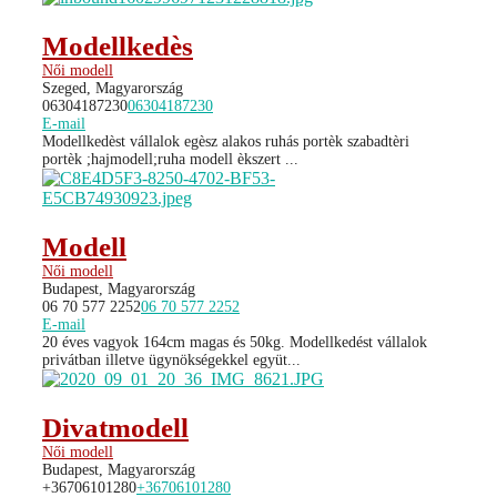
Modellkedès
Női modell
Szeged, Magyarország
06304187230
06304187230
E-mail
Modellkedèst vállalok egèsz alakos ruhás portèk szabadtèri
portèk ;hajmodell;ruha modell èkszert ...
Modell
Női modell
Budapest, Magyarország
06 70 577 2252
06 70 577 2252
E-mail
20 éves vagyok 164cm magas és 50kg. Modellkedést vállalok
privátban illetve ügynökségekkel együt...
Divatmodell
Női modell
Budapest, Magyarország
+36706101280
+36706101280