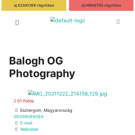
új SZAKCIKK rögzítése
új HIRDETÉS rögzítése
Balogh OG
Photography
01 Fotós
Esztergom, Magyarország
06309069084
E-mail
Weboldal