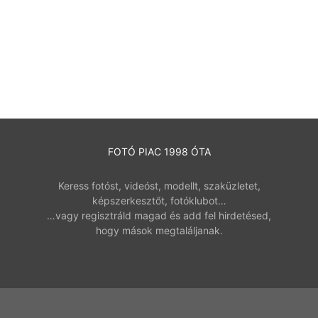
FOTÓ PIAC 1998 ÓTA
Keress fotóst, videóst, modellt, szaküzletet,
képszerkesztőt, fotóklubot…
…vagy regisztráld magad és add fel hirdetésed,
hogy mások megtaláljanak.