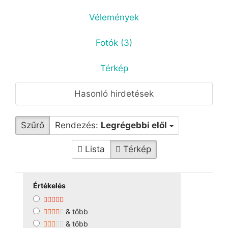
Vélemények
Fotók (3)
Térkép
Hasonló hirdetések
Szűrő
Rendezés:
Legrégebbi elől
Lista
Térkép
Értékelés
& több
& több