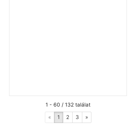
1 - 60 / 132 találat
«
1
2
3
»