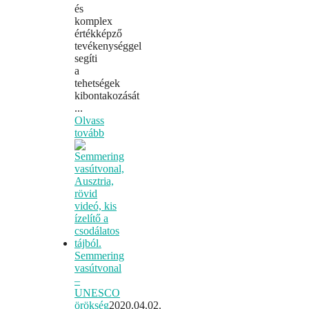
és
komplex
értékképző
tevékenységgel
segíti
a
tehetségek
kibontakozását
...
Olvass
tovább
Semmering
vasútvonal
–
UNESCO
örökség
2020.04.02.