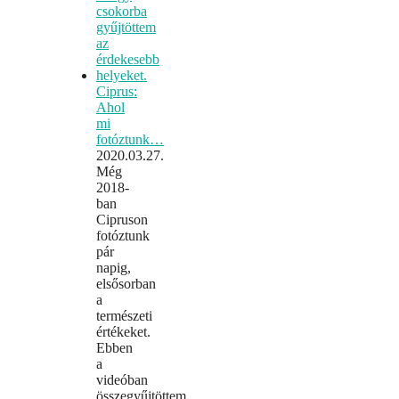
Ciprus:
Ahol
mi
fotóztunk…
2020.03.27.
Még
2018-
ban
Cipruson
fotóztunk
pár
napig,
elsősorban
a
természeti
értékeket.
Ebben
a
videóban
összegyűjtöttem