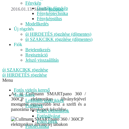
Fénykép
Digitális fénykép
2016.01.13.
Szerző:
fotopiac
Fényképtechnika
Fényképstílus
Modellkedés
Új rögzítés
új HIRDETÉS rögzítése (díjmentes)
új SZAKCIKK rögzítése (díjmentes)
Fiók
Bejelentkezés
Regisztráció
Jelszó visszaállítás
új SZAKCIKK rögzítése
új HIRDETÉS rögzítése
Menu
Fotós videós kereső
Az új Cullmann SMARTpano 360 /
Szakcikkek
360CP elektronikus állványfejével
Legújabb szakcikkek
mostantól egyszerűbb lesz a szelfi és a
Fotóhírek
panoráma fényképek készítése.
Fotós újdonságok
Fotópályázat
Fotós hírek
Fotótechnika