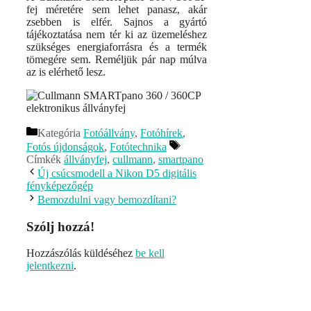
fej méretére sem lehet panasz, akár
zsebben is elfér. Sajnos a gyártó
tájékoztatása nem tér ki az üzemeléshez
szükséges energiaforrásra és a termék
tömegére sem. Reméljük pár nap múlva
az is elérhető lesz.
Kategória
Fotóállvány
,
Fotóhírek
,
Fotós újdonságok
,
Fotótechnika
Címkék
állványfej
,
cullmann
,
smartpano
Új csúcsmodell a Nikon D5 digitális
fényképezőgép
Bemozdulni vagy bemozdítani?
Szólj hozzá!
Hozzászólás küldéséhez
be kell
jelentkezni
.