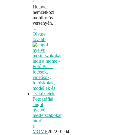
a
Huawei
nemzetközi
mobilfotós
versenyén.
...
Olvass
tovább
Fotográfiai
angol
nyelvű
mesterszakokat
indít
a
MOME
2022.01.04.