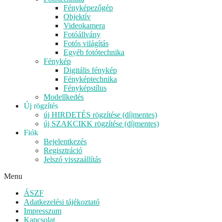
Fényképezőgép
Objektív
Videokamera
Fotóállvány
Fotós világítás
Egyéb fotótechnika
Fénykép
Digitális fénykép
Fényképtechnika
Fényképstílus
Modellkedés
Új rögzítés
új HIRDETÉS rögzítése (díjmentes)
új SZAKCIKK rögzítése (díjmentes)
Fiók
Bejelentkezés
Regisztráció
Jelszó visszaállítás
Menu
ÁSZF
Adatkezelési tájékoztató
Impresszum
Kapcsolat