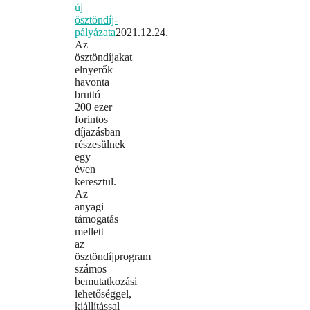
új
ösztöndíj-
pályázata
2021.12.24.
Az
ösztöndíjakat
elnyerők
havonta
bruttó
200 ezer
forintos
díjazásban
részesülnek
egy
éven
keresztül.
Az
anyagi
támogatás
mellett
az
ösztöndíjprogram
számos
bemutatkozási
lehetőséggel,
kiállítással