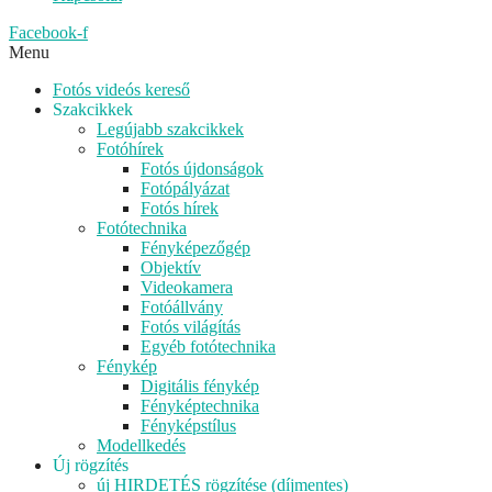
Facebook-f
Menu
Fotós videós kereső
Szakcikkek
Legújabb szakcikkek
Fotóhírek
Fotós újdonságok
Fotópályázat
Fotós hírek
Fotótechnika
Fényképezőgép
Objektív
Videokamera
Fotóállvány
Fotós világítás
Egyéb fotótechnika
Fénykép
Digitális fénykép
Fényképtechnika
Fényképstílus
Modellkedés
Új rögzítés
új HIRDETÉS rögzítése (díjmentes)