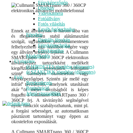
Fényképezőgép
Objektív
Videokamera
Fotóállvány
Fotós világítás
Egyéb fotótechnika
Ennek az állványnak is három lába van
Fénykép
és meglehetősen stabil alátámasztást
Digitális fénykép
szolgál, ugyanakkor problémamentesen
Fényképtechnika
felhelyezhető egy szelfibot végére vagy
Fényképstílus
egy állvány tetejére, fejként. A Cullmann
Modellkedés
SMARTpano 360 / 360CP elektronikus
Új rögzítés
állványfejhez tartozékként mellékelt
új HIRDETÉS rögzítése (díjmentes)
kiegészítőkkel gyerekjáték felfogatni
új SZAKCIKK rögzítése (díjmentes)
szinte bármilyen okostelefont vagy
Fiók
fényképezőgépet. Szintén jár mellé egy
Bejelentkezés
infrás távirányító, amelynek utasításait
Regisztráció
akár öt méter távolságból is képes
Jelszó visszaállítás
fogadni a Cullmann SMARTpano 360 /
360CP fej. A távirányító segítségével
nyolc funkciót szabályozhatunk, mint pl.
a forgási sebességet, az automatikusan
pásztázott tartományt vagy éppen az
okostelefon exponálását.
A Cullmann SMARTpano 360 / 360CP