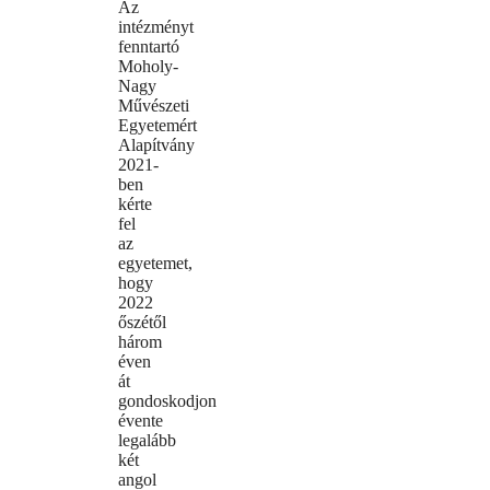
Az
intézményt
fenntartó
Moholy-
Nagy
Művészeti
Egyetemért
Alapítvány
2021-
ben
kérte
fel
az
egyetemet,
hogy
2022
őszétől
három
éven
át
gondoskodjon
évente
legalább
két
angol