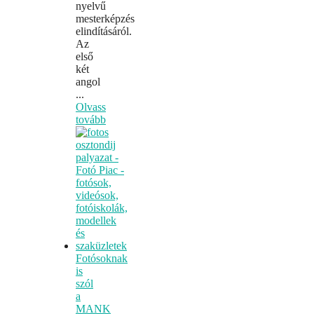
nyelvű
mesterképzés
elindításáról.
Az
első
két
angol
...
Olvass
tovább
Fotósoknak
is
szól
a
MANK