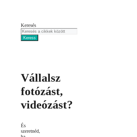
Keresés
Keress
Vállalsz
fotózást,
videózást?
És
szeretnéd,
ha