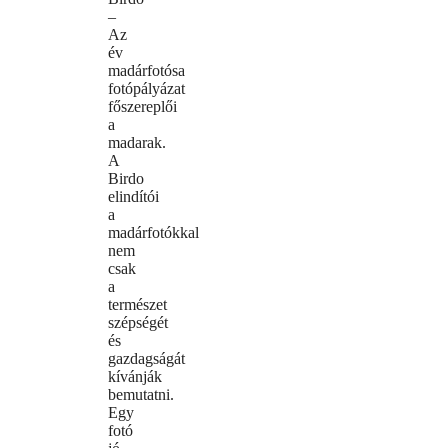
–
Az
év
madárfotósa
fotópályázat
főszereplői
a
madarak.
A
Birdo
elindítói
a
madárfotókkal
nem
csak
a
természet
szépségét
és
gazdagságát
kívánják
bemutatni.
Egy
fotó