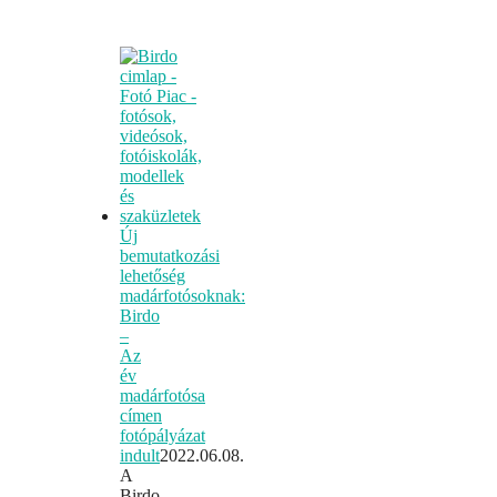
Új
bemutatkozási
lehetőség
madárfotósoknak:
Birdo
–
Az
év
madárfotósa
címen
fotópályázat
indult
2022.06.08.
A
Birdo