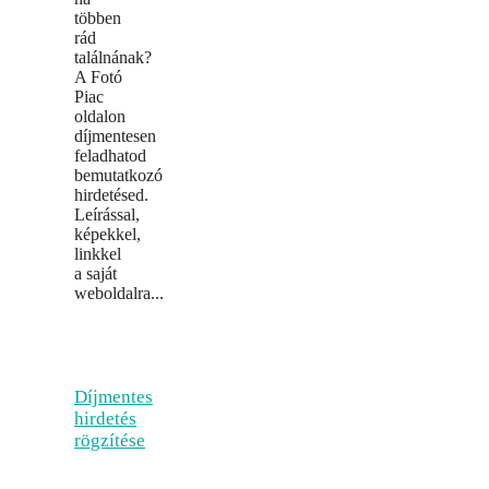
többen
rád
találnának?
A Fotó
Piac
oldalon
díjmentesen
feladhatod
bemutatkozó
hirdetésed.
Leírással,
képekkel,
linkkel
a saját
weboldalra...
Díjmentes
hirdetés
rögzítése