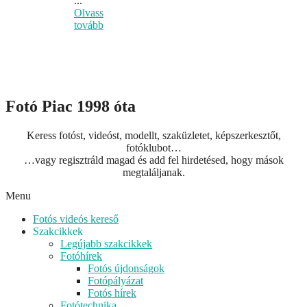
...
Olvass
tovább
Fotó Piac 1998 óta
Keress fotóst, videóst, modellt, szaküzletet, képszerkesztőt,
fotóklubot…
…vagy regisztráld magad és add fel hirdetésed, hogy mások
megtaláljanak.
Menu
Fotós videós kereső
Szakcikkek
Legújabb szakcikkek
Fotóhírek
Fotós újdonságok
Fotópályázat
Fotós hírek
Fotótechnika