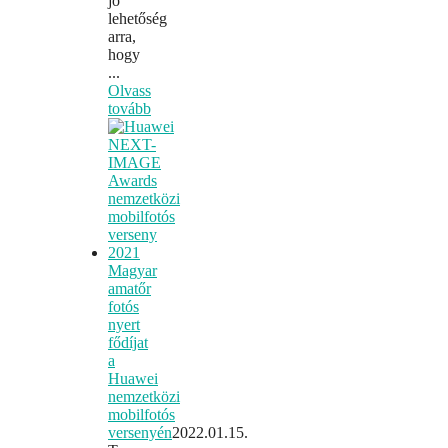
jó
lehetőség
arra,
hogy
...
Olvass
tovább
Magyar
amatőr
fotós
nyert
fődíjat
a
Huawei
nemzetközi
mobilfotós
versenyén
2022.01.15.