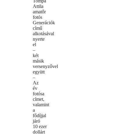
Tompa
Attila
amatőr
fotós
Generációk
című
alkotásával
nyerte
el
–
két
másik
versenyzővel
együtt
–
Az
év
fotósa
címet,
valamint
a
fődíjjal
járó
10 ezer
dollárt